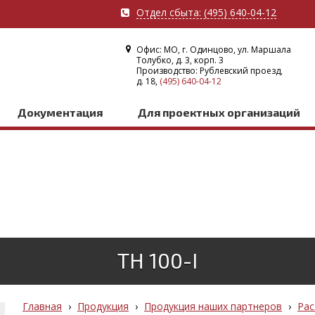
Отдел сбыта: (495) 640-04-12
Офис: МО, г. Одинцово, ул. Маршала
Толубко, д. 3, корп. 3
Производство: Рублевский проезд,
д. 18,
(495) 640-04-12
Документация
Для проектных организаций
ТН 100-I
Главная
›
Продукция
›
Продукция наших партнеров
›
Рас