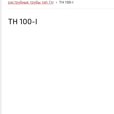
раструбные трубы тип ТН
›
ТН 100-I
ТН 100-I