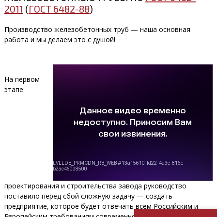
2011
(
ГОСТ 6482-88
)
ЗВЕНЬЯ ДЛЯ ДОРОЖНОГО
СТРОИТЕЛЬСТВА
Производство железобетонных труб — наша основная
работа и мы делаем это с душой!
Применяются для устройства пропуска потоков воды
под насыпями дорог для автомобилей и
железнодорожных путей
На первом
этапе
ТРУБЫ ДЛЯ МИКРОТОННЕЛИРОВАНИЯ
Применяются для бестраншейной прокладки
трубопроводов, транспортирующих самотеком
бытовые, атмосферные грунтовые воды, а также
проектирования и строительства завода руководство
производственные жидкости, неагрессивные к бетону
поставило перед сбой сложную задачу — создать
предприятие, которое будет отвечать всем Российским и
Европейским требованиям современного строительства.