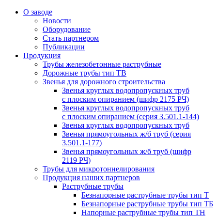
О заводе
Новости
Оборудование
Стать партнером
Публикации
Продукция
Трубы железобетонные раструбные
Дорожные трубы тип ТВ
Звенья для дорожного строительства
Звенья круглых водопропускных труб
с плоским опиранием (шифр 2175 РЧ)
Звенья круглых водопропускных труб
с плоским опиранием (серия 3.501.1-144)
Звенья круглых водопропускных труб
Звенья прямоугольных ж/б труб (cерия
3.501.1-177)
Звенья прямоугольных ж/б труб (шифр
2119 РЧ)
Трубы для микротоннелирования
Продукция наших партнеров
Раструбные трубы
Безнапорные раструбные трубы тип Т
Безнапорные раструбные трубы тип ТБ
Напорные раструбные трубы тип ТН