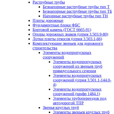
Раструбные трубы
Безнапорные раструбные трубы тип Т
Безнапорные раструбные трубы тип ТБ
Напорные раструбные трубы тип ТН
Плиты дорожные
Фундаментные блоки ФБС
Бортовой камень (ГОСТ 6665-91)
Опоры дорожных знаков (серия 3.503.9-80)
Лотки плиты откосов (серия 3.503.1-66)
Комплектующие звеньев для дорожного
строительства
Элементы водопропускных
сооружений
Элементы водопропускных
сооружений из звеньев труб
прямоугольного сечения
Элементы водопропускных
сооружений (серия 3.501.1-144.0-
4)
Элементы водопропускных
сооружений (шифр 1484.1)
Элементы трубопереездов под
автодорогой ТПР
Звенья круглых труб
Элементы звеньев круглых труб