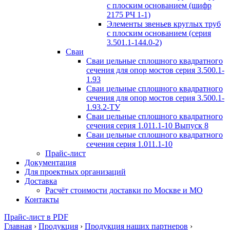
с плоским основанием (шифр
2175 РЧ 1-1)
Элементы звеньев круглых труб
с плоским основанием (серия
3.501.1-144.0-2)
Сваи
Сваи цельные сплошного квадратного
сечения для опор мостов серия 3.500.1-
1.93
Сваи цельные сплошного квадратного
сечения для опор мостов серия 3.500.1-
1.93.2-ТУ
Сваи цельные сплошного квадратного
сечения серия 1.011.1-10 Выпуск 8
Сваи цельные сплошного квадратного
сечения серия 1.011.1-10
Прайс-лист
Документация
Для проектных организаций
Доставка
Расчёт стоимости доставки по Москве и МО
Контакты
Прайс-лист в PDF
Главная
›
Продукция
›
Продукция наших партнеров
›