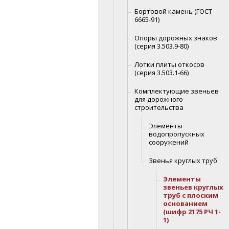
Бортовой камень (ГОСТ
6665-91)
Опоры дорожных знаков
(серия 3.503.9-80)
Лотки плиты откосов
(серия 3.503.1-66)
Комплектующие звеньев
для дорожного
строительства
Элементы
водопропускных
сооружений
Звенья круглых труб
Элементы
звеньев круглых
труб с плоским
основанием
(шифр 2175 РЧ 1-
1)