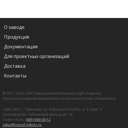
О заводе
Продукция
Документация
Для проектных организаций
Доставка
Контакты
© 2017-2026, ООО Завод железобетонных труб «Одинец»
При использовании материалов ссылка на источник обязательна
Офис: МО, г. Одинцово, ул. Маршала Толубко, д. 3, корп. 3
Производство: Рублевский проезд, вл. 18;
Отдел сбыта:
(495) 640-04-12
,
zakaz@zavod-odinec.ru