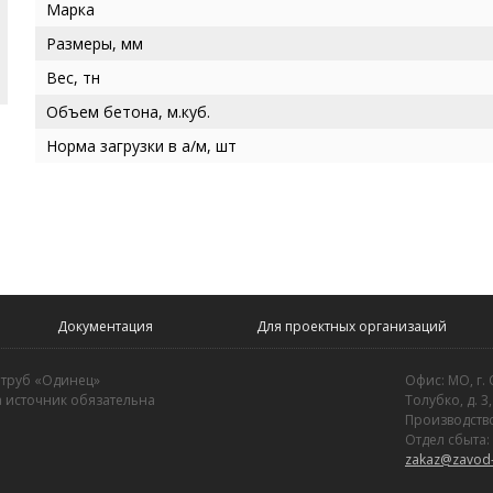
Марка
Размеры, мм
Вес, тн
Объем бетона, м.куб.
Норма загрузки в а/м, шт
Документация
Для проектных организаций
 труб «Одинец»
Офис: МО, г.
 источник обязательна
Толубко, д. 3,
Производство
Отдел сбыта:
zakaz@zavod-