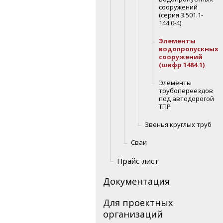
сооружений
(серия 3.501.1-
144.0-4)
Элементы
водопропускных
сооружений
(шифр 1484.1)
Элементы
трубопереездов
под автодорогой
ТПР
Звенья круглых труб
Сваи
Прайс-лист
Документация
Для проектных
организаций