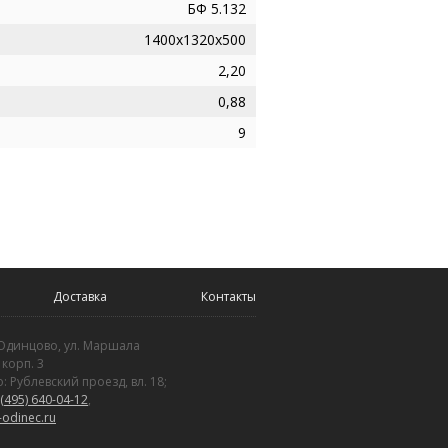
БФ 5.132
1400х1320х500
2,20
0,88
9
Доставка
Контакты
 Одинцово, ул. Маршала
 корп. 3
: Рублевский проезд, вл. 18;
(495) 640-04-12
,
odinec.ru