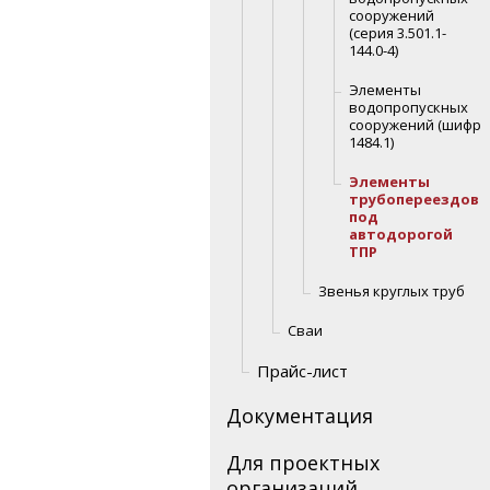
сооружений
(серия 3.501.1-
144.0-4)
Элементы
водопропускных
сооружений (шифр
1484.1)
Элементы
трубопереездов
под
автодорогой
ТПР
Звенья круглых труб
Сваи
Прайс-лист
Документация
Для проектных
организаций