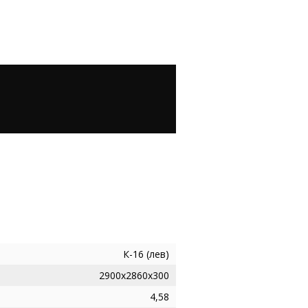
К-16 (лев)
2900х2860х300
4,58