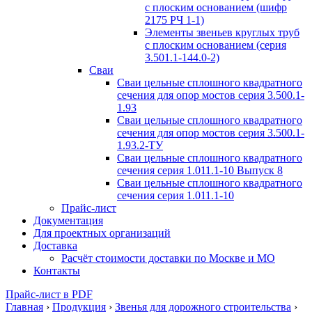
с плоским основанием (шифр
2175 РЧ 1-1)
Элементы звеньев круглых труб
с плоским основанием (серия
3.501.1-144.0-2)
Сваи
Сваи цельные сплошного квадратного
сечения для опор мостов серия 3.500.1-
1.93
Сваи цельные сплошного квадратного
сечения для опор мостов серия 3.500.1-
1.93.2-ТУ
Сваи цельные сплошного квадратного
сечения серия 1.011.1-10 Выпуск 8
Сваи цельные сплошного квадратного
сечения серия 1.011.1-10
Прайс-лист
Документация
Для проектных организаций
Доставка
Расчёт стоимости доставки по Москве и МО
Контакты
Прайс-лист в PDF
Главная
›
Продукция
›
Звенья для дорожного строительства
›