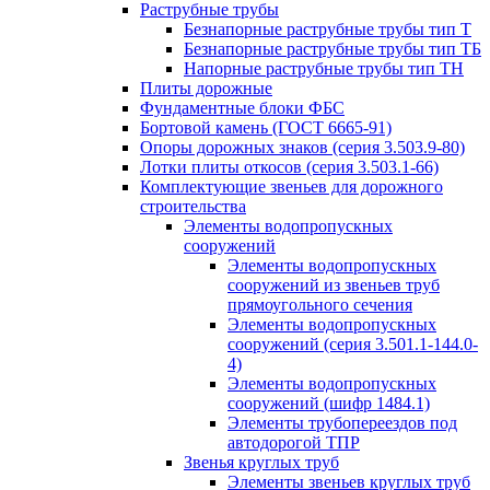
Раструбные трубы
Безнапорные раструбные трубы тип Т
Безнапорные раструбные трубы тип ТБ
Напорные раструбные трубы тип ТН
Плиты дорожные
Фундаментные блоки ФБС
Бортовой камень (ГОСТ 6665-91)
Опоры дорожных знаков (серия 3.503.9-80)
Лотки плиты откосов (серия 3.503.1-66)
Комплектующие звеньев для дорожного
строительства
Элементы водопропускных
сооружений
Элементы водопропускных
сооружений из звеньев труб
прямоугольного сечения
Элементы водопропускных
сооружений (серия 3.501.1-144.0-
4)
Элементы водопропускных
сооружений (шифр 1484.1)
Элементы трубопереездов под
автодорогой ТПР
Звенья круглых труб
Элементы звеньев круглых труб