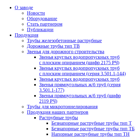
О заводе
Новости
Оборудование
Стать партнером
Публикации
Продукция
Трубы железобетонные раструбные
Дорожные трубы тип ТВ
Звенья для дорожного строительства
Звенья круглых водопропускных труб
с плоским опиранием (шифр 2175 РЧ)
Звенья круглых водопропускных труб
с плоским опиранием (серия 3.501.1-144)
Звенья круглых водопропускных труб
Звенья прямоугольных ж/б труб (cерия
3.501.1-177)
Звенья прямоугольных ж/б труб (шифр
2119 РЧ)
Трубы для микротоннелирования
Продукция наших партнеров
Раструбные трубы
Безнапорные раструбные трубы тип Т
Безнапорные раструбные трубы тип ТБ
Напорные раструбные трубы тип ТН