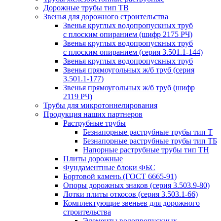
Дорожные трубы тип ТВ
Звенья для дорожного строительства
Звенья круглых водопропускных труб
с плоским опиранием (шифр 2175 РЧ)
Звенья круглых водопропускных труб
с плоским опиранием (серия 3.501.1-144)
Звенья круглых водопропускных труб
Звенья прямоугольных ж/б труб (cерия
3.501.1-177)
Звенья прямоугольных ж/б труб (шифр
2119 РЧ)
Трубы для микротоннелирования
Продукция наших партнеров
Раструбные трубы
Безнапорные раструбные трубы тип Т
Безнапорные раструбные трубы тип ТБ
Напорные раструбные трубы тип ТН
Плиты дорожные
Фундаментные блоки ФБС
Бортовой камень (ГОСТ 6665-91)
Опоры дорожных знаков (серия 3.503.9-80)
Лотки плиты откосов (серия 3.503.1-66)
Комплектующие звеньев для дорожного
строительства
Элементы водопропускных