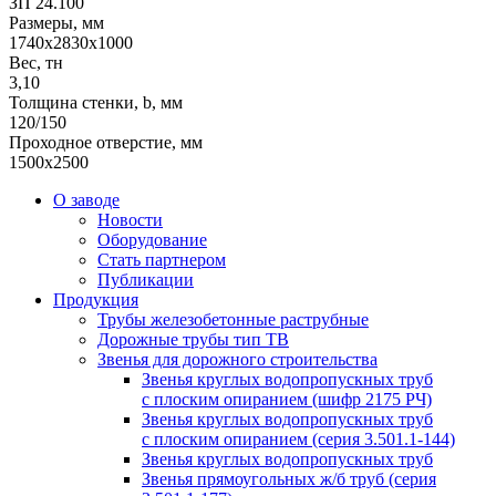
ЗП 24.100
Размеры, мм
1740х2830х1000
Вес, тн
3,10
Толщина стенки, b, мм
120/150
Проходное отверстие, мм
1500х2500
О заводе
Новости
Оборудование
Стать партнером
Публикации
Продукция
Трубы железобетонные раструбные
Дорожные трубы тип ТВ
Звенья для дорожного строительства
Звенья круглых водопропускных труб
с плоским опиранием (шифр 2175 РЧ)
Звенья круглых водопропускных труб
с плоским опиранием (серия 3.501.1-144)
Звенья круглых водопропускных труб
Звенья прямоугольных ж/б труб (cерия