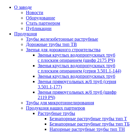
О заводе
Новости
Оборудование
Стать партнером
Публикации
Продукция
Трубы железобетонные раструбные
Дорожные трубы тип ТВ
Звенья для дорожного строительства
Звенья круглых водопропускных труб
с плоским опиранием (шифр 2175 РЧ)
Звенья круглых водопропускных труб
с плоским опиранием (серия 3.501.1-144)
Звенья круглых водопропускных труб
Звенья прямоугольных ж/б труб (cерия
3.501.1-177)
Звенья прямоугольных ж/б труб (шифр
2119 РЧ)
Трубы для микротоннелирования
Продукция наших партнеров
Раструбные трубы
Безнапорные раструбные трубы тип Т
Безнапорные раструбные трубы тип ТБ
Напорные раструбные трубы тип ТН