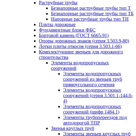
Раструбные трубы
Безнапорные раструбные трубы тип Т
Безнапорные раструбные трубы тип ТБ
Напорные раструбные трубы тип ТН
Плиты дорожные
Фундаментные блоки ФБС
Бортовой камень (ГОСТ 6665-91)
Опоры дорожных знаков (серия 3.503.9-80)
Лотки плиты откосов (серия 3.503.1-66)
Комплектующие звеньев для дорожного
строительства
Элементы водопропускных
сооружений
Элементы водопропускных
сооружений из звеньев труб
прямоугольного сечения
Элементы водопропускных
сооружений (серия 3.501.1-144.0-
4)
Элементы водопропускных
сооружений (шифр 1484.1)
Элементы трубопереездов под
автодорогой ТПР
Звенья круглых труб
Элементы звеньев круглых труб