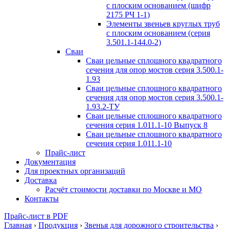
с плоским основанием (шифр
2175 РЧ 1-1)
Элементы звеньев круглых труб
с плоским основанием (серия
3.501.1-144.0-2)
Сваи
Сваи цельные сплошного квадратного
сечения для опор мостов серия 3.500.1-
1.93
Сваи цельные сплошного квадратного
сечения для опор мостов серия 3.500.1-
1.93.2-ТУ
Сваи цельные сплошного квадратного
сечения серия 1.011.1-10 Выпуск 8
Сваи цельные сплошного квадратного
сечения серия 1.011.1-10
Прайс-лист
Документация
Для проектных организаций
Доставка
Расчёт стоимости доставки по Москве и МО
Контакты
Прайс-лист в PDF
Главная
›
Продукция
›
Звенья для дорожного строительства
›